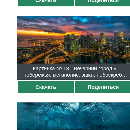
Скачать
Поделиться
Картинка № 13 - Вечерний город у
побережья, мегаполис, закат, небоскребы
[3440x1440]. Скачали 413 раз.
Скачать
Поделиться