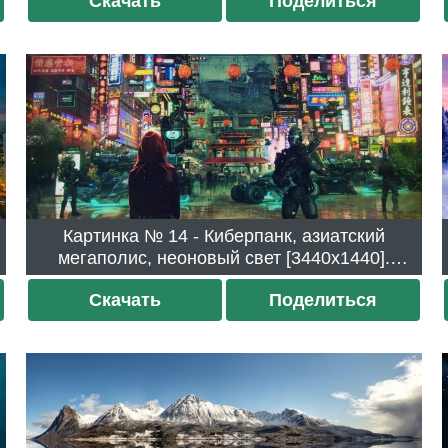
Скачать
Поделиться
Картинка № 14 - Киберпанк, азиатский
мегаполис, неоновый свет [3440x1440].
Скачали 401 раз.
Скачать
Поделиться