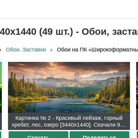
1440 (49 шт.) - Обои, заст
›
Обои, Заставки
›
Обои на ПК «Широкоформатны
Картинка № 2 - Красивый пейзаж, горный
хребет, лес, озеро [3440x1440]. Скачали 975
раз.
Скачать
Поделиться